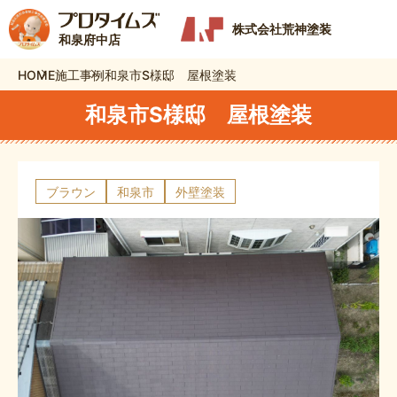
株式会社荒神塗装
和泉府中店
HOME
施工事例
和泉市S様邸 屋根塗装
和泉市S様邸 屋根塗装
ブラウン
和泉市
外壁塗装