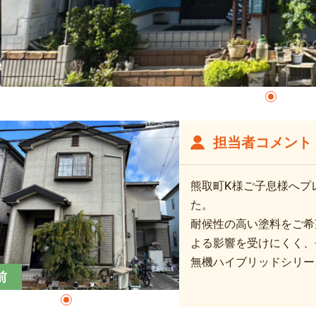
担当者コメント
熊取町K様ご子息様へプ
た。
耐候性の高い塗料をご希
よる影響を受けにくく、
無機ハイブリッドシリー
前