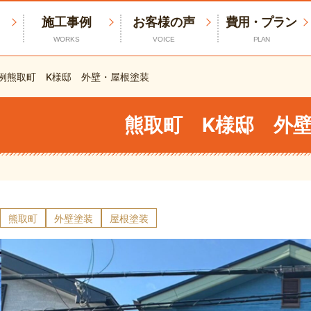
施工事例
お客様の声
費用・プラン
WORKS
VOICE
PLAN
例
熊取町 K様邸 外壁・屋根塗装
熊取町 K様邸 外
熊取町
外壁塗装
屋根塗装