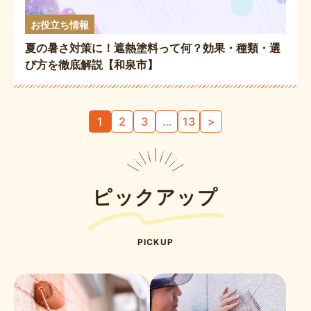
お役立ち情報
夏の暑さ対策に！遮熱塗料って何？効果・種類・選
び方を徹底解説【和泉市】
投
1
2
3
…
13
>
稿
の
ペ
ー
ピックアップ
ジ
送
り
PICKUP