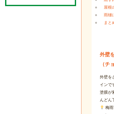
屋根
雨樋
まと
外壁
（チ
外壁を
インで
塗膜が
んどん
梅雨