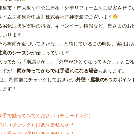
和泉市・南大阪を中心に屋根・外壁リフォームをご提案させて
タイムズ和泉府中店】株式会社荒神塗装でございます
る劣化症状や塗料の特徴、キャンペーン情報など、皆さまのお
まいります！
そろ梅雨が近づいてきたな…」と感じているこの時期、実はお
注意のシーズン
が始まっています。
入ってから「雨漏りが…」「外壁がひどくなってきた…」とご
ますが、
雨が降ってからでは手遅れになる場合
もあります。
は、梅雨前にチェックしておきたい
外壁・屋根の5つのポイン
します！
を手で触ってみてください（チョーキング）
割れ（クラック）はありませんか？
み・緑っぽい汚れはありませんか？