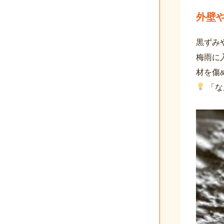
外壁
黒ずみ
梅雨に
材を傷
「な