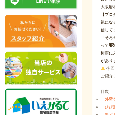
LINEで相談
大阪府
【プロ
気にな
信して
「そろ
って
要
梅雨に
があり
今回
ご紹介
目次
外壁
ひび
黒ず